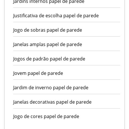
Jardins internos papel de parede
Justificativa de escolha papel de parede
Jogo de sobras papel de parede
Janelas amplas papel de parede
Jogos de padrão papel de parede
Jovem papel de parede
Jardim de inverno papel de parede
Janelas decorativas papel de parede
Jogo de cores papel de parede