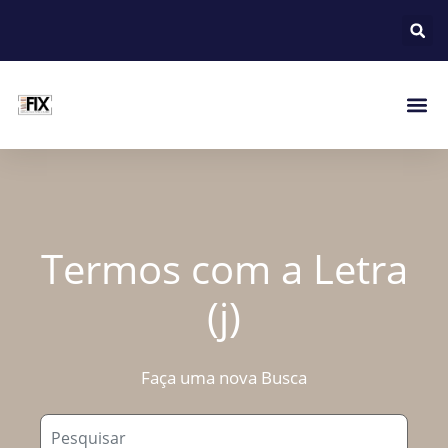
Termos com a Letra
(j)
Faça uma nova Busca