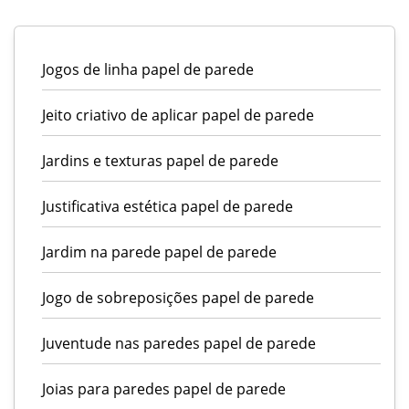
Jogos de linha papel de parede
Jeito criativo de aplicar papel de parede
Jardins e texturas papel de parede
Justificativa estética papel de parede
Jardim na parede papel de parede
Jogo de sobreposições papel de parede
Juventude nas paredes papel de parede
Joias para paredes papel de parede