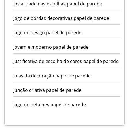
Jovialidade nas escolhas papel de parede
Jogo de bordas decorativas papel de parede
Jogo de design papel de parede
Jovem e moderno papel de parede
Justificativa de escolha de cores papel de parede
Joias da decoração papel de parede
Junção criativa papel de parede
Jogo de detalhes papel de parede