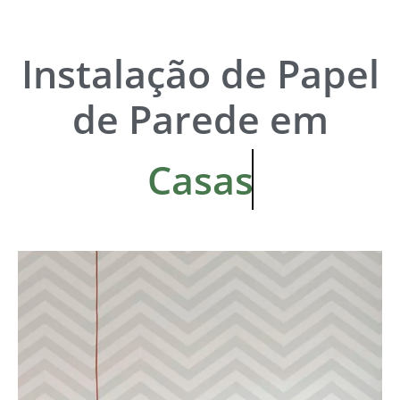
Instalação de Papel
de Parede em
Casas