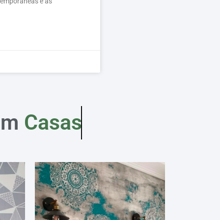
ntemporâneas e as
em
Casas