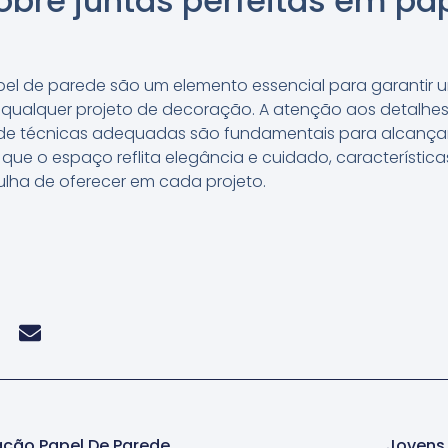
bre juntas perfeitas em pa
apel de parede são um elemento essencial para garanti
m qualquer projeto de decoração. A atenção aos detalhes
de técnicas adequadas são fundamentais para alcançar e
r que o espaço reflita elegância e cuidado, característic
ulha de oferecer em cada projeto.
ação Papel De Parede
Jovens 