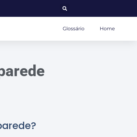
Glossário
Home
 parede
 parede?