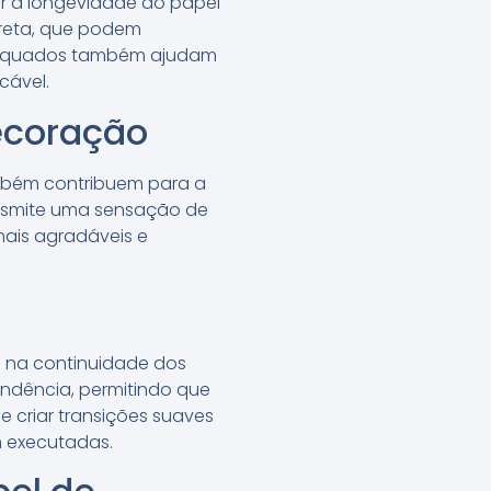
ir a longevidade do papel
ireta, que podem
adequados também ajudam
cável.
decoração
ambém contribuem para a
ansmite uma sensação de
mais agradáveis e
e na continuidade dos
endência, permitindo que
 criar transições suaves
m executadas.