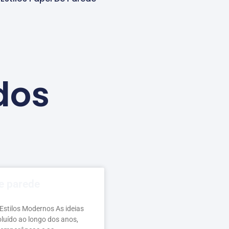
dos
de parede
 Estilos Modernos As ideias
luído ao longo dos anos,