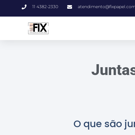
11 4382-2330
atendimento@fixpapel.com
Juntas
O que são ju