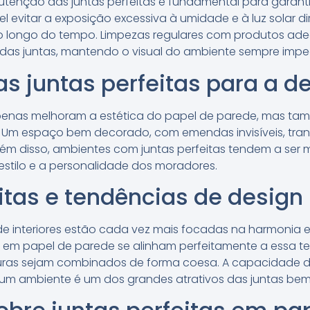
utenção das juntas perfeitas é fundamental para garant
 evitar a exposição excessiva à umidade e à luz solar d
o longo do tempo. Limpezas regulares com produtos 
e das juntas, mantendo o visual do ambiente sempre impe
as juntas perfeitas para a 
apenas melhoram a estética do papel de parede, mas t
. Um espaço bem decorado, com emendas invisíveis, tr
lém disso, ambientes com juntas perfeitas tendem a ser 
o estilo e a personalidade dos moradores.
itas e tendências de design
de interiores estão cada vez mais focadas na harmonia 
s em papel de parede se alinham perfeitamente a essa t
turas sejam combinados de forma coesa. A capacidade de
e um ambiente é um dos grandes atrativos das juntas be