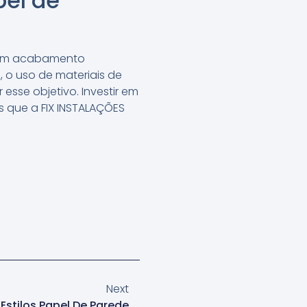
pel de
r um acabamento
, o uso de materiais de
sse objetivo. Investir em
as que a FIX INSTALAÇÕES
Next
Estilos Papel De Parede