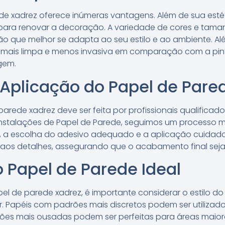
de xadrez oferece inúmeras vantagens. Além de sua esté
 para renovar a decoração. A variedade de cores e tama
o que melhor se adapta ao seu estilo e ao ambiente. Alé
 mais limpa e menos invasiva em comparação com a pintu
gem.
Aplicação do Papel de Pare
arede xadrez deve ser feita por profissionais qualificad
X Instalações de Papel de Parede, seguimos um processo m
e, a escolha do adesivo adequado e a aplicação cuidad
aos detalhes, assegurando que o acabamento final seja
 Papel de Parede Ideal
pel de parede xadrez, é importante considerar o estilo 
ir. Papéis com padrões mais discretos podem ser utiliza
s mais ousadas podem ser perfeitas para áreas maiores