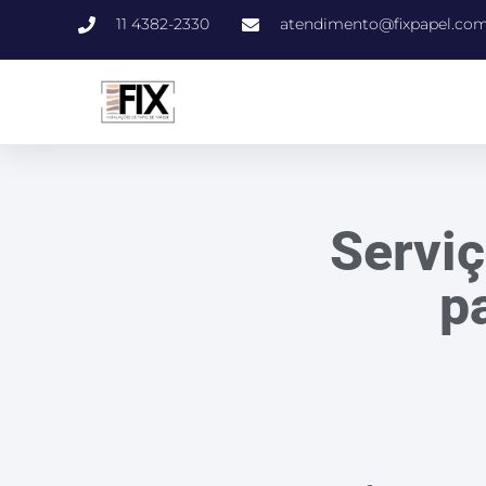
11 4382-2330
atendimento@fixpapel.com
Serviç
p