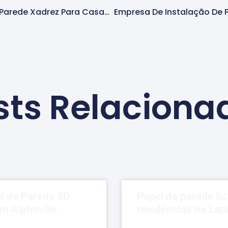
Instalador De Papel De Parede Xadrez Para Casas Em Cotia
sts Relaciona
el de Parede 3D
Papel de parede lis
m Alphaville
residências na Lap