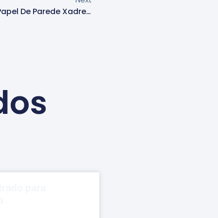
Empresa De Instalação De Papel De Parede Xadrez Em Cotia
dos
trado para
a