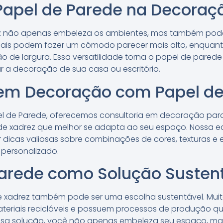
Papel de Parede na Decoraç
z não apenas embeleza os ambientes, mas também pode
cais podem fazer um cômodo parecer mais alto, enquant
 de largura. Essa versatilidade torna o papel de parede
r a decoração de sua casa ou escritório.
 em Decoração com Papel de
pel de Parede, oferecemos consultoria em decoração para
de xadrez que melhor se adapta ao seu espaço. Nossa eq
 dicas valiosas sobre combinações de cores, texturas e e
 personalizado.
Parede como Solução Susten
 xadrez também pode ser uma escolha sustentável. Muit
teriais recicláveis e possuem processos de produção q
essa solução, você não apenas embeleza seu espaço, ma