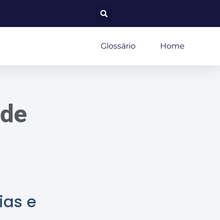
Glossário
Home
ede
ias e