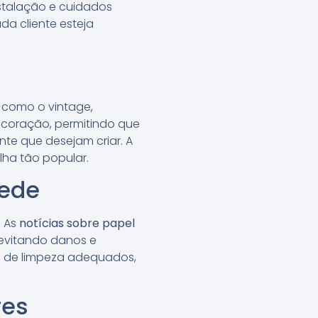
stalação e cuidados
da cliente esteja
 como o vintage,
ecoração, permitindo que
te que desejam criar. A
ha tão popular.
rede
. As
notícias sobre papel
 evitando danos e
os de limpeza adequados,
res