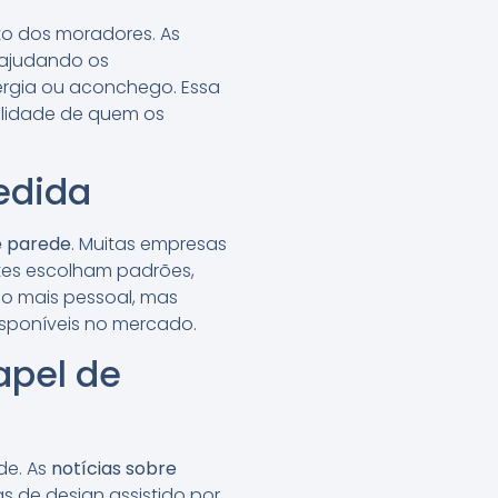
to dos moradores. As
 ajudando os
rgia ou aconchego. Essa
alidade de quem os
edida
e parede
. Muitas empresas
tes escolham padrões,
o mais pessoal, mas
isponíveis no mercado.
apel de
de. As
notícias sobre
 de design assistido por