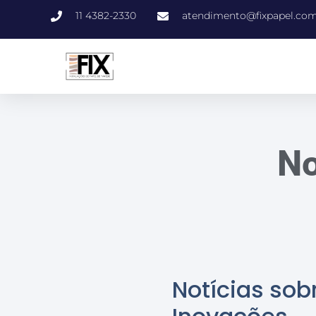
11 4382-2330
atendimento@fixpapel.com
No
Notícias sob