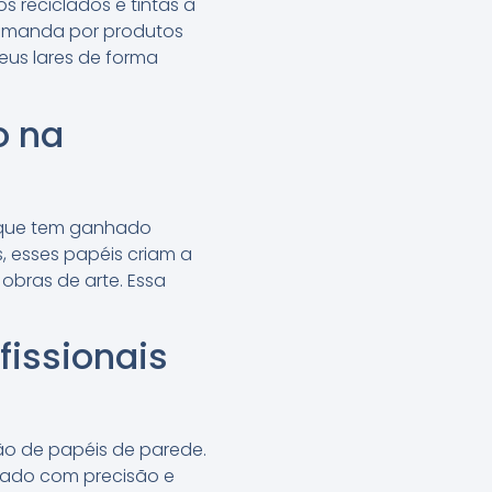
s reciclados e tintas à
demanda por produtos
us lares de forma
o na
o que tem ganhado
s, esses papéis criam a
obras de arte. Essa
fissionais
ção de papéis de parede.
tado com precisão e