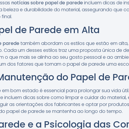
ossas
notícias sobre papel de parede
incluem dicas de in
a beleza e durabilidade do material, assegurando que ca
final.
apel de Parede em Alta
de parede
também abordam os estilos que estão em alta,
o. Cada um desses estilos traz uma proposta única de d
 o que mais se alinha ao seu gosto pessoal e ao ambien
um dos fatores que tornam o papel de parede uma escol
Manutenção do Papel de Pa
 em bom estado é essencial para prolongar sua vida útil
 incluem dicas sobre como limpar e cuidar do material,
eguir as orientações dos fabricantes e optar por produt
 do papel de parede se mantenha ao longo do tempo.
arede e a Psicologia das Co