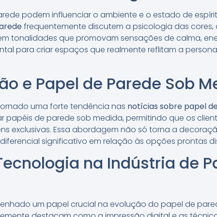
arede podem influenciar o ambiente e o estado de espíri
parede
frequentemente discutem a psicologia das cores,
em tonalidades que promovam sensações de calma, ene
al para criar espaços que realmente reflitam a person
ção e Papel de Parede Sob M
tornado uma forte tendência nas
notícias sobre papel d
r papéis de parede sob medida, permitindo que os clien
ns exclusivas. Essa abordagem não só torna a decoraçã
ferencial significativo em relação às opções prontas d
ecnologia na Indústria de P
enhado um papel crucial na evolução do papel de pare
emente destacam como a impressão digital e as técnicas