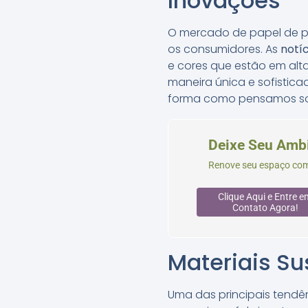
Inovações
O mercado de papel de p
os consumidores. As
notí
e cores que estão em alta
maneira única e sofistic
forma como pensamos sob
Deixe Seu Ambi
Renove seu espaço com 
Clique Aqui e Entre e
Contato Agora!
Materiais Su
Uma das principais tendê