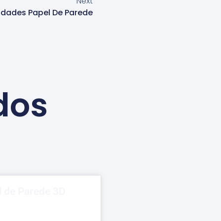
Next
idades Papel De Parede
dos
l de Parede 3D