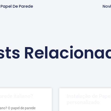
Papel De Parede
Nov
sts Relaciona
arede italiano?
Instalação de Pape
personalizado
liano? O papel de parede