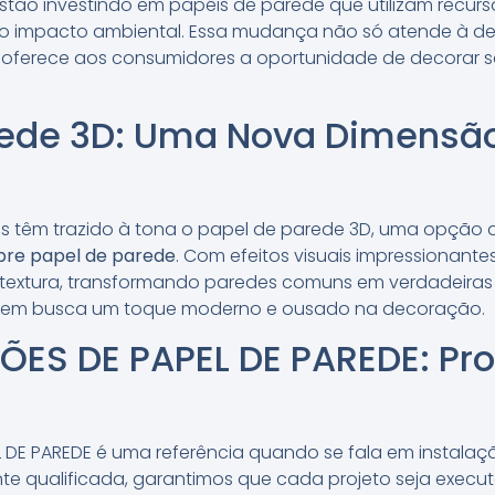
estão investindo em papéis de parede que utilizam recurso
 o impacto ambiental. Essa mudança não só atende à 
oferece aos consumidores a oportunidade de decorar se
.
rede 3D: Uma Nova Dimensã
as têm trazido à tona o papel de parede 3D, uma opçã
obre papel de parede
. Com efeitos visuais impressionante
 textura, transformando paredes comuns em verdadeiras 
quem busca um toque moderno e ousado na decoração.
ÕES DE PAPEL DE PAREDE: Pro
L DE PAREDE é uma referência quando se fala em instala
e qualificada, garantimos que cada projeto seja execu