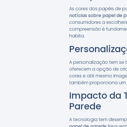
As cores dos papéis de p
notícias sobre papel de 
consumidores a escolher
compreensão é fundament
habita.
Personaliza
A personalização tem se 
oferecem a opção de cria
cores e até mesmo image
também proporciona um di
Impacto da T
Parede
A tecnologia tem desemp
papel de parede
frequent