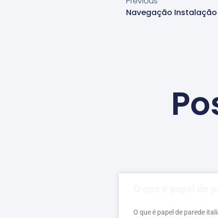
Previous
Navegação Instalação 
Po
O que é papel de p
O que é papel de parede ita