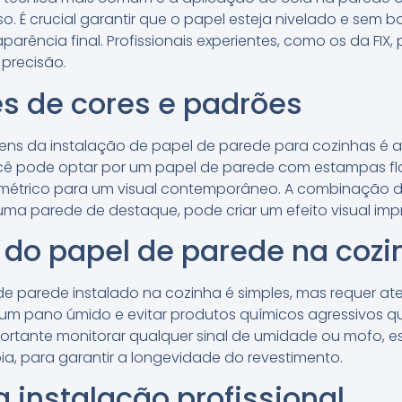
 É crucial garantir que o papel esteja nivelado e sem bol
arência final. Profissionais experientes, como os da FIX
 precisão.
 de cores e padrões
s da instalação de papel de parede para cozinhas é a p
cê pode optar por um papel de parede com estampas flo
métrico para um visual contemporâneo. A combinação d
ma parede de destaque, pode criar um efeito visual imp
do papel de parede na cozi
 parede instalado na cozinha é simples, mas requer at
um pano úmido e evitar produtos químicos agressivos q
mportante monitorar qualquer sinal de umidade ou mofo,
a, para garantir a longevidade do revestimento.
a instalação profissional