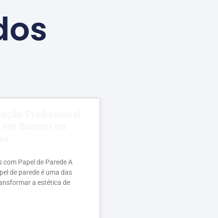
dos
lação Profissional
 em Barueri na
sa
 com Papel de Parede A
apel de parede é uma das
ansformar a estética de