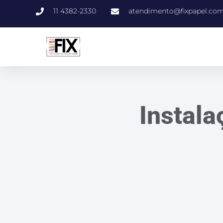
11 4382-2330
atendimento@fixpapel.com
Instala