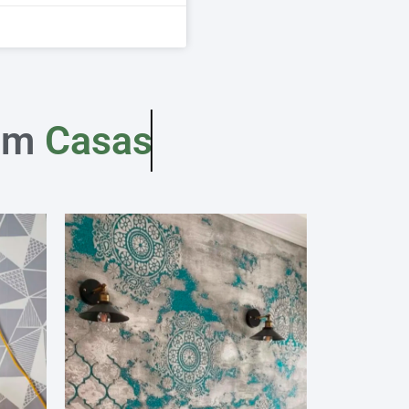
em
Casas