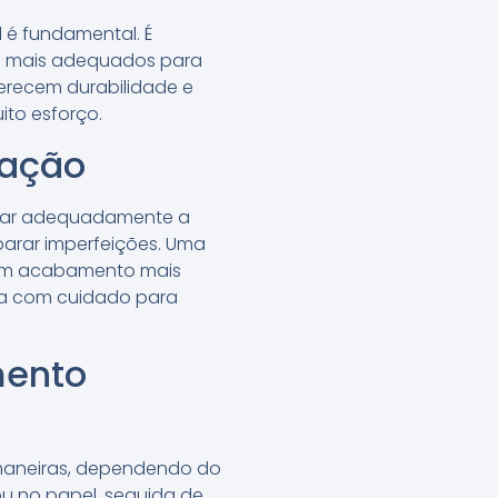
 é fundamental. É
ão mais adequados para
ferecem durabilidade e
ito esforço.
lação
parar adequadamente a
eparar imperfeições. Uma
 um acabamento mais
apa com cuidado para
mento
 maneiras, dependendo do
ou no papel, seguida de