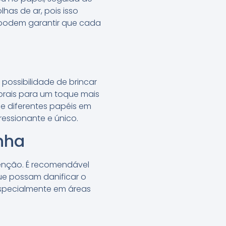
has de ar, pois isso
, podem garantir que cada
ossibilidade de brincar
rais para um toque mais
e diferentes papéis em
ressionante e único.
nha
enção. É recomendável
ue possam danificar o
 especialmente em áreas