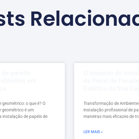
sts Relaciona
l de parede
O Impacto da Insta
ambientes em
de Papel de Parede
ba
Estética da Sua Ca
e geométrico: o que é? O
Transformação de Ambientes
e geométrico é um
instalação profissional de p
a instalação de papéis de
maneiras mais eficazes de tr
LER MAIS »