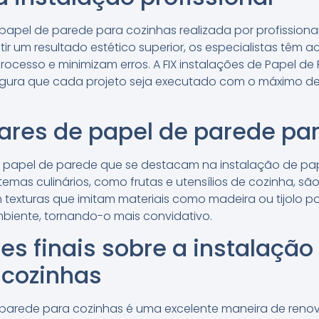
papel de parede para cozinhas realizada por profissionai
tir um resultado estético superior, os especialistas têm 
processo e minimizam erros. A FIX instalações de Papel d
egura que cada projeto seja executado com o máximo d
lares de papel de parede pa
 de papel de parede que se destacam na instalação de p
emas culinários, como frutas e utensílios de cozinha, sã
m texturas que imitam materiais como madeira ou tijolo
mbiente, tornando-o mais convidativo.
s finais sobre a instalação
 cozinhas
 parede para cozinhas é uma excelente maneira de reno