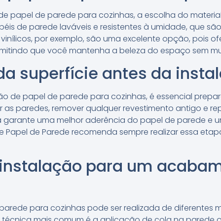
de papel de parede para cozinhas, a escolha do material
péis de parede laváveis e resistentes à umidade, que s
vinílicos, por exemplo, são uma excelente opção, pois o
ermitindo que você mantenha a beleza do espaço sem mu
a superfície antes da insta
lação de papel de parede para cozinhas, é essencial pre
mpar as paredes, remover qualquer revestimento antigo e r
a garante uma melhor aderência do papel de parede e
s de Papel de Parede recomenda sempre realizar essa et
 instalação para um acaba
 parede para cozinhas pode ser realizada de diferentes
 A técnica mais comum é a aplicação de cola na parede 