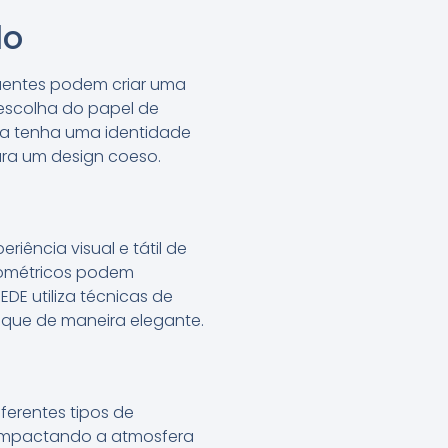
lo
quentes podem criar uma
 escolha do papel de
na tenha uma identidade
ara um design coeso.
iência visual e tátil de
geométricos podem
DE utiliza técnicas de
aque de maneira elegante.
iferentes tipos de
 impactando a atmosfera