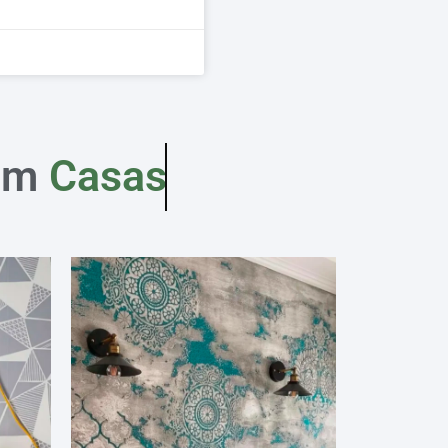
em
Casas