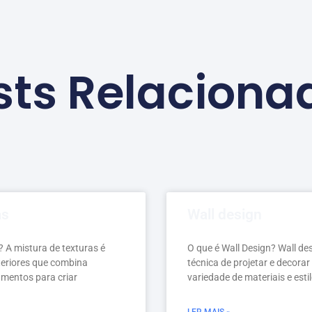
sts Relaciona
as
Wall design
? A mistura de texturas é
O que é Wall Design? Wall des
teriores que combina
técnica de projetar e decorar
amentos para criar
variedade de materiais e esti
LER MAIS »