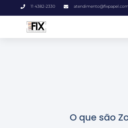
11 4382-2330
atendimento@fixpapel.com
O que são Zo