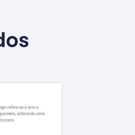
dos
ign refere-se à arte e
 paredes, utilizando uma
los para