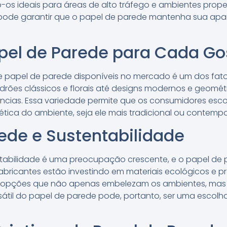
o-os ideais para áreas de alto tráfego e ambientes propen
e garantir que o papel de parede mantenha sua apar
apel de Parede para Cada Go
 de papel de parede disponíveis no mercado é um dos fat
adrões clássicos e florais até designs modernos e geomé
ências. Essa variedade permite que os consumidores es
ética do ambiente, seja ele mais tradicional ou contemp
ede e Sustentabilidade
entabilidade é uma preocupação crescente, e o papel de 
fabricantes estão investindo em materiais ecológicos e
o opções que não apenas embelezam os ambientes, ma
sátil do papel de parede pode, portanto, ser uma escolh