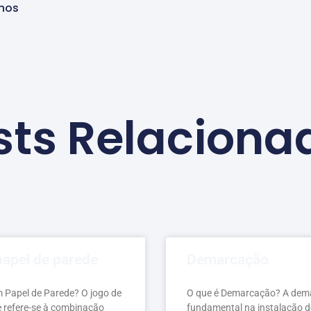
nos
sts Relaciona
papel de parede
Demarcação
m Papel de Parede? O jogo de
O que é Demarcação? A dem
e refere-se à combinação
fundamental na instalação d