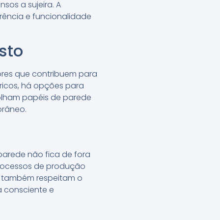
sos a sujeira. A
ência e funcionalidade
sto
ores que contribuem para
tricos, há opções para
colham papéis de parede
orâneo.
parede não fica de fora
 processos de produção
s também respeitam o
a consciente e