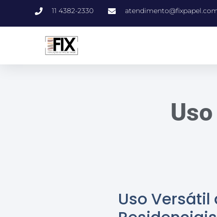
11 4382-2330
atendimento@fixpapel.com
Uso 
Uso Versáti