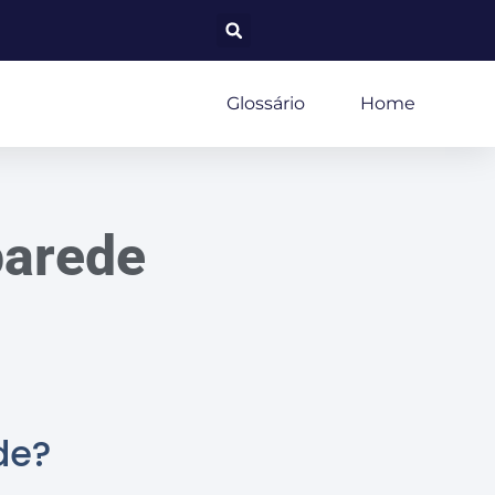
Glossário
Home
parede
de?