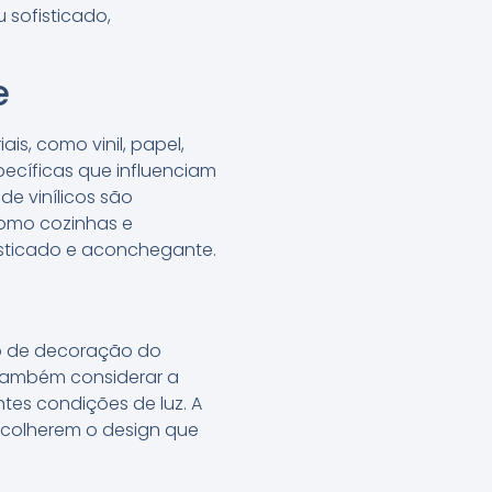
 sofisticado,
e
s, como vinil, papel,
pecíficas que influenciam
de vinílicos são
como cozinhas e
isticado e aconchegante.
lo de decoração do
e também considerar a
tes condições de luz. A
escolherem o design que