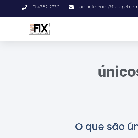
11 4382-2330
atendimento@fixpapel.com
único
O que são ú