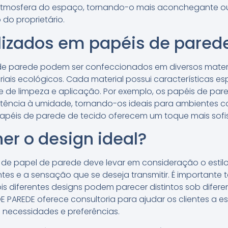
 atmosfera do espaço, tornando-o mais aconchegante ou
o proprietário.
ilizados em papéis de pared
de parede podem ser confeccionados em diversos materiai
ais ecológicos. Cada material possui características es
de de limpeza e aplicação. Por exemplo, os papéis de pare
stência à umidade, tornando-os ideais para ambientes 
apéis de parede de tecido oferecem um toque mais sof
r o design ideal?
l de papel de parede deve levar em consideração o esti
ntes e a sensação que se deseja transmitir. É important
s diferentes designs podem parecer distintos sob diferen
DE PAREDE oferece consultoria para ajudar os clientes a 
 necessidades e preferências.