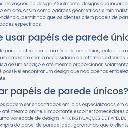
nas inovações de design. Atualmente, designs que incorp
ão em alta, assim como padrões geométricos e minimalist
dência, permitindo que os clientes criem papéis de par
dades específicas.
e usar papéis de parede úni
de parede oferecem uma série de benefícios, incluindo 
um ambiente sem a necessidade de reformas extensas. 
stica de um espaço e até mesmo proporcionar isolament
 possível encontrar um design que não apenas embel
te.
r papéis de parede únicos
os podem ser encontrados em lojas especializadas em d
e até mesmo online. É importante escolher fornecedores
uma variedade de designs. A FIX INSTALAÇÕES DE PAPEL 
ompra do papel de parede ideal, garantindo que o client