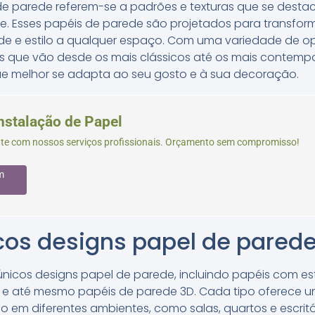
de parede referem-se a padrões e texturas que se desta
ade. Esses papéis de parede são projetados para transfo
e e estilo a qualquer espaço. Com uma variedade de op
ns que vão desde os mais clássicos até os mais contemp
ue melhor se adapta ao seu gosto e à sua decoração.
nstalação de Papel
te com nossos serviços profissionais. Orçamento sem compromisso!
m
cos designs papel de pared
 únicos designs papel de parede, incluindo papéis com es
s e até mesmo papéis de parede 3D. Cada tipo oferece um
ado em diferentes ambientes, como salas, quartos e escrit