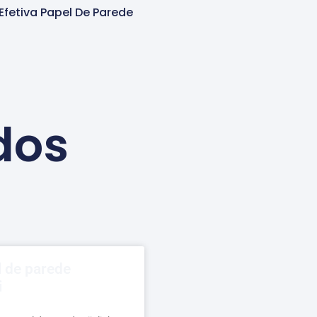
 Efetiva Papel De Parede
dos
l de parede
i