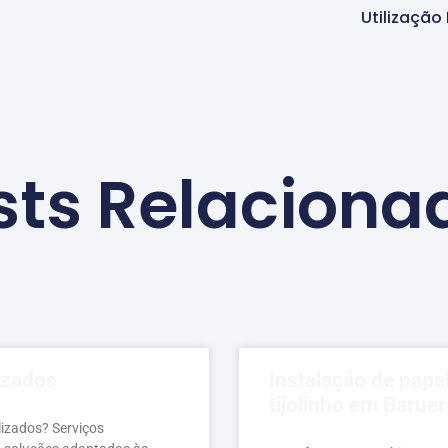
Utilização
sts Relaciona
izados
Instalação de pape
tijolinho em Baruer
lizados? Serviços