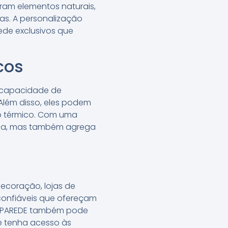
oram elementos naturais,
as. A personalização
ede exclusivos que
cos
a capacidade de
Além disso, eles podem
o térmico. Com uma
eza, mas também agrega
?
ecoração, lojas de
 confiáveis que ofereçam
DE PAREDE também pode
e tenha acesso às