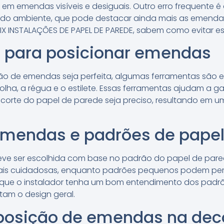
r em emendas visíveis e desiguais. Outro erro frequente é
do ambiente, que pode destacar ainda mais as emendas.
IX INSTALAÇÕES DE PAPEL DE PAREDE, sabem como evitar es
 para posicionar emendas
ão de emendas seja perfeita, algumas ferramentas são ess
lha, a régua e o estilete. Essas ferramentas ajudam a g
 corte do papel de parede seja preciso, resultando em
emendas e padrões de papel
ve ser escolhida com base no padrão do papel de pare
is cuidadosas, enquanto padrões pequenos podem perm
te que o instalador tenha um bom entendimento dos padrõ
m o design geral.
posição de emendas na dec