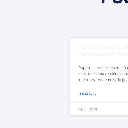
Papel de parede c
decoração em San
Papel de parede chevron: O 
chevron é uma tendência m
interiores, caracterizado p
LER MAIS »
24/08/2024