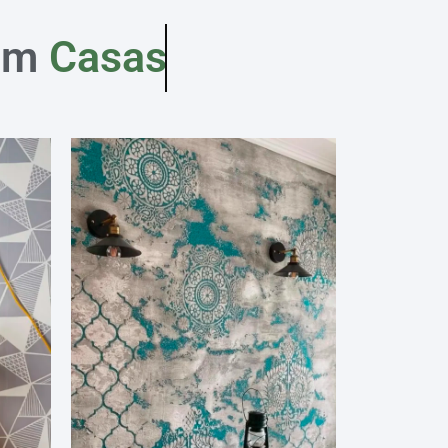
em
Casas