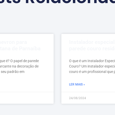
hevron para
Instalador especia
tana de Parnaíba
parede couro resid
que é? O papel de parede
O que é um Instalador Espec
arcante na decoração de
Couro? Um instalador especi
or seu padrão em
couro é um profissional que 
LER MAIS »
24/08/2024