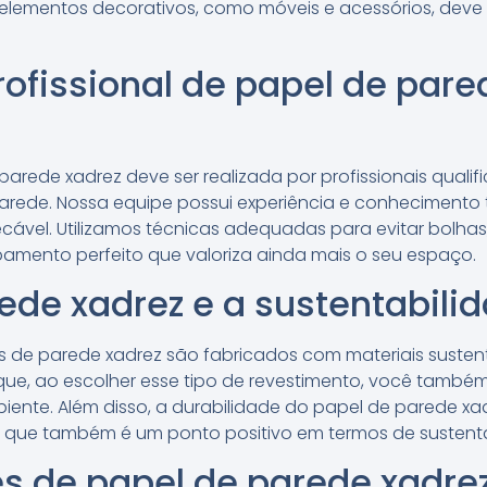
ementos decorativos, como móveis e acessórios, deve s
rofissional de papel de par
parede xadrez deve ser realizada por profissionais qualif
Parede. Nossa equipe possui experiência e conhecimento 
pecável. Utilizamos técnicas adequadas para evitar bolhas
mento perfeito que valoriza ainda mais o seu espaço.
ede xadrez e a sustentabili
is de parede xadrez são fabricados com materiais susten
a que, ao escolher esse tipo de revestimento, você també
ente. Além disso, a durabilidade do papel de parede xa
o que também é um ponto positivo em termos de sustenta
 de papel de parede xadre