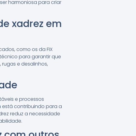
er harmoniosa para criar
ede xadrez em
icados, como os da FIX
técnico para garantir que
, rugas e desalinhos,
dade
táveis e processos
m está contribuindo para a
drez reduz a necessidade
bilidade.
z com outros