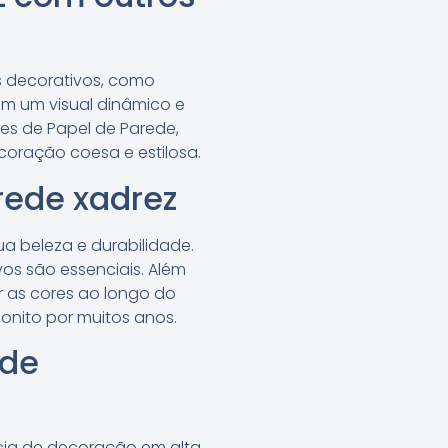
 decorativos, como
am um visual dinâmico e
ões de Papel de Parede,
coração coesa e estilosa.
rede xadrez
a beleza e durabilidade.
os são essenciais. Além
ar as cores ao longo do
nito por muitos anos.
 de
ia de decoração em alta.