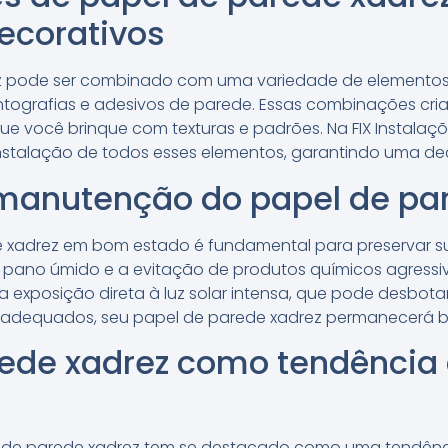
ecorativos
z pode ser combinado com uma variedade de elementos
antografias e adesivos de parede. Essas combinações cri
que você brinque com texturas e padrões. Na FIX Instalaç
nstalação de todos esses elementos, garantindo uma de
manutenção do papel de pa
 xadrez em bom estado é fundamental para preservar su
 pano úmido e a evitação de produtos químicos agressiv
r a exposição direta à luz solar intensa, que pode desbot
adequados, seu papel de parede xadrez permanecerá bo
rede xadrez como tendência
el de parede xadrez tem se destacado como uma tendênc