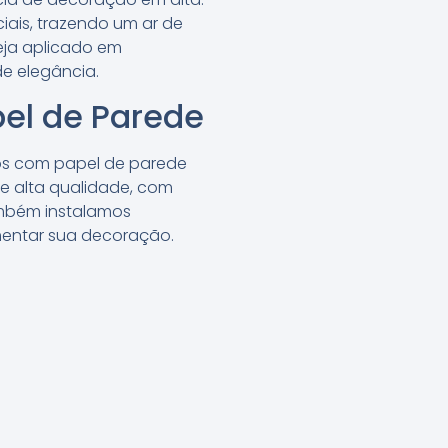
ciais, trazendo um ar de
seja aplicado em
de elegância.
pel de Parede
ços com papel de parede
de alta qualidade, com
ambém instalamos
mentar sua decoração.