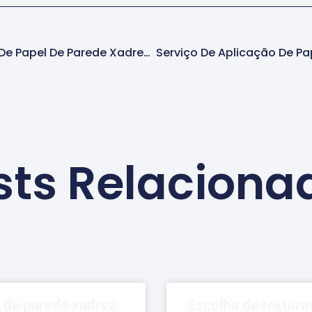
Instalador Profissional De Papel De Parede Xadrez Barueri
sts Relaciona
l de parede xadrez
Escolha de textura