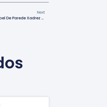
Next
Serviço De Aplicação De Papel De Parede Xadrez Barueri
dos
s