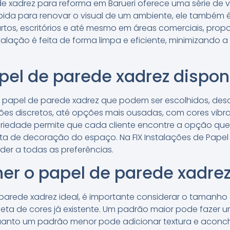
de xadrez para reforma em Barueri oferece uma série de 
ida para renovar o visual de um ambiente, ele também é
uartos, escritórios e até mesmo em áreas comerciais, pro
instalação é feita de forma limpa e eficiente, minimizand
apel de parede xadrez dispon
de papel de parede xadrez que podem ser escolhidos, desd
ões discretos, até opções mais ousadas, com cores vibra
riedade permite que cada cliente encontre a opção que
ta de decoração do espaço. Na FIX Instalações de Pape
nder a todas as preferências.
r o papel de parede xadrez
 parede xadrez ideal, é importante considerar o tamanho
aleta de cores já existente. Um padrão maior pode faze
anto um padrão menor pode adicionar textura e aconch