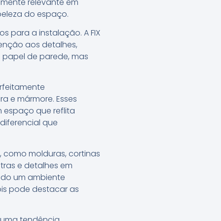
almente relevante em
 beleza do espaço.
s para a instalação. A FIX
enção aos detalhes,
o papel de parede, mas
erfeitamente
a e mármore. Esses
espaço que reflita
diferencial que
 como molduras, cortinas
utras e detalhes em
ando um ambiente
is pode destacar as
s uma tendência