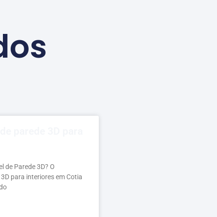
dos
 de parede 3D para
el de Parede 3D? O
 3D para interiores em Cotia
ado