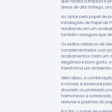
que facilita a limpeza e 
áreas de alto tráfego, on
Ao optar pelo papel de pa
instalações de Papel de 
resultando em um acabame
também assegura que ele 
Os estilos clássicos de 
complementados com papé
acabamentos criam um am
elegância e bom gosto. A 
transforma um ambiente
Além disso, a combinação
e móveis, é essencial par
dourado ou prateado pod
harmonioso e sofisticado
texturas e padrões do pa
Por fim, o papel de pare