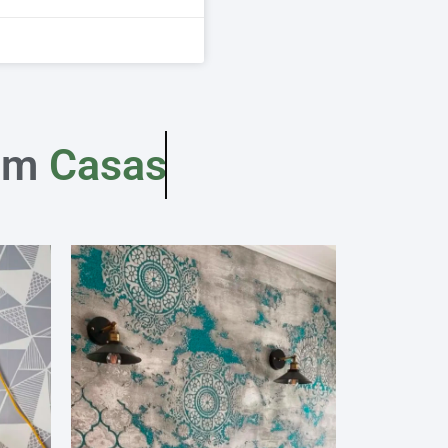
em
Casas