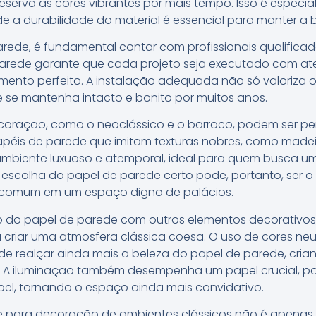
preserva as cores vibrantes por mais tempo. Isso é especi
de a durabilidade do material é essencial para manter a
rede, é fundamental contar com profissionais qualificado
Parede garante que cada projeto seja executado com at
nto perfeito. A instalação adequada não só valoriza 
se mantenha intacto e bonito por muitos anos.
decoração, como o neoclássico e o barroco, podem ser p
is de parede que imitam texturas nobres, como madeir
biente luxuoso e atemporal, ideal para quem busca um 
escolha do papel de parede certo pode, portanto, ser o 
 comum em um espaço digno de palácios.
 do papel de parede com outros elementos decorativos,
a criar uma atmosfera clássica coesa. O uso de cores ne
e realçar ainda mais a beleza do papel de parede, cri
. A iluminação também desempenha um papel crucial, po
pel, tornando o espaço ainda mais convidativo.
de para decoração de ambientes clássicos não é apena