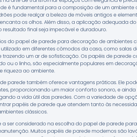
tas na arte de transformar espaços com elegância e prec
ede é fundamental para a composição de um ambiente cl
rões pode realçar a beleza de móveis antigos e element
encanta os olhos. Além disso, a aplicação adequada do
o resultado final seja impecável e duradouro.
cios do papel de parede para decoração de ambientes cl
er utilizado em diferentes cômodos da casa, como salas de
re trazendo um ar de sofisticação. Os papéis de pared
udo ou o linho, são especialmente populares em decoraçõ
e riqueza ao ambiente.
 de parede também oferece vantagens práticas. Ele pode 
tes, proporcionando um maior conforto sonoro, e ainda
gando a vida útil das paredes. Com a variedade de opçõ
ntrar papéis de parede que atendem tanto às necessida
ambientes clássicos.
e a ser considerado na escolha do papel de parede par
anutenção. Muitos papéis de parede modernos são lavávei