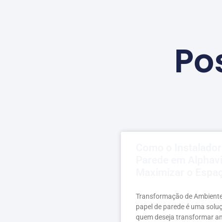
Po
Como o Instalador
Parede em Alphavi
Maximizar o Espa
Transformação de Ambiente
papel de parede é uma soluç
quem deseja transformar am