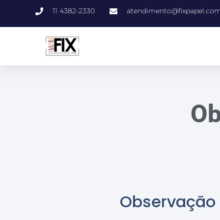
11 4382-2330
atendimento@fixpapel.com
Ob
Observação 