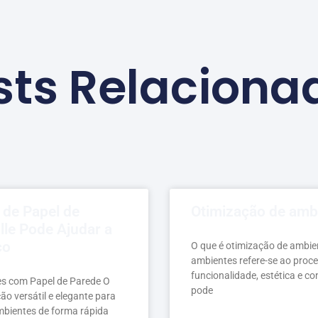
sts Relaciona
 de Papel de
Otimização de amb
lle Pode Ajudar a
ço
O que é otimização de ambie
ambientes refere-se ao proc
funcionalidade, estética e c
s com Papel de Parede O
pode
ão versátil e elegante para
bientes de forma rápida