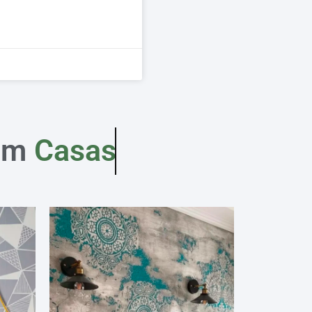
em
Casas