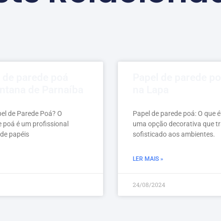
l de parede poá
Papel de parede po
ntana de Parnaíba
na Lapa
pel de Parede Poá? O
Papel de parede poá: O que é
e poá é um profissional
uma opção decorativa que tr
 de papéis
sofisticado aos ambientes.
LER MAIS »
24/08/2024