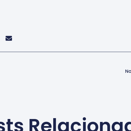
Na
sts Relaciona