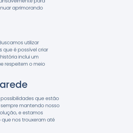
cansavelmente para
ntinuar aprimorando
uscamos utilizar
 que é possível criar
stória inclui um
e respeitem o meio
Parede
 possibilidades que estão
o, sempre mantendo nosso
volução, e estamos
 que nos trouxeram até