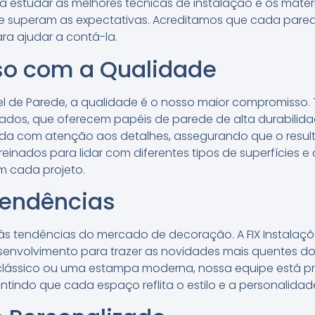
 estudar as melhores técnicas de instalação e os materi
e superam as expectativas. Acreditamos que cada pared
ra ajudar a contá-la.
o com a Qualidade
pel de Parede, a qualidade é o nosso maior compromisso
os, que oferecem papéis de parede de alta durabilidad
ada com atenção aos detalhes, assegurando que o resulta
treinados para lidar com diferentes tipos de superfícies
m cada projeto.
Tendências
s tendências do mercado de decoração. A FIX Instalaçõ
senvolvimento para trazer as novidades mais quentes do
 clássico ou uma estampa moderna, nossa equipe está p
ntindo que cada espaço reflita o estilo e a personalida