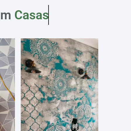
em
Casas