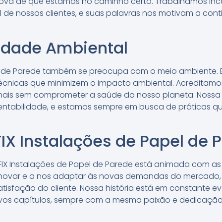
va de que estamos no caminho certo. Trabalhamos in
al de nossos clientes, e suas palavras nos motivam a co
idade Ambiental
el de Parede também se preocupa com o meio ambiente. B
técnicas que minimizem o impacto ambiental. Acreditamos
nais sem comprometer a saúde do nosso planeta. Nossa hi
ntabilidade, e estamos sempre em busca de práticas qu
FIX Instalações de Papel de 
 FIX Instalações de Papel de Parede está animada com as
a inovar e a nos adaptar às novas demandas do mercad
tisfação do cliente. Nossa história está em constante e
ovos capítulos, sempre com a mesma paixão e dedicação