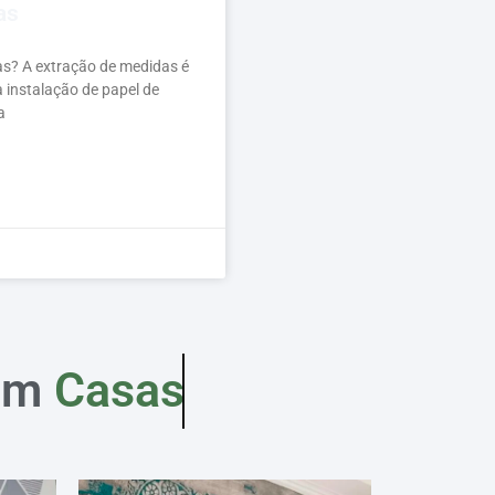
as
as? A extração de medidas é
instalação de papel de
a
em
Casas