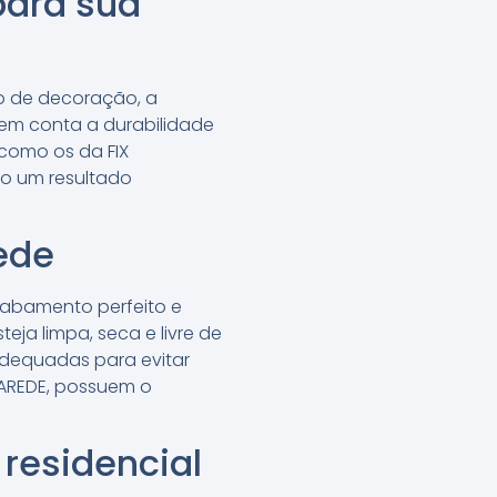
para sua
lo de decoração, a
 em conta a durabilidade
 como os da FIX
do um resultado
ede
cabamento perfeito e
ja limpa, seca e livre de
 adequadas para evitar
 PAREDE, possuem o
residencial