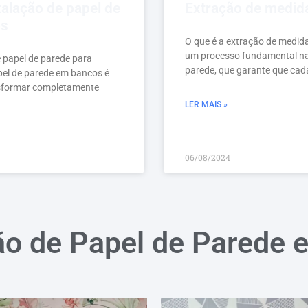
talação de papel de
Extração de medid
os
O que é a extração de medid
um processo fundamental na 
e papel de parede para
parede, que garante que cad
pel de parede em bancos é
sformar completamente
LER MAIS »
06/08/2024
ão de Papel de Parede 