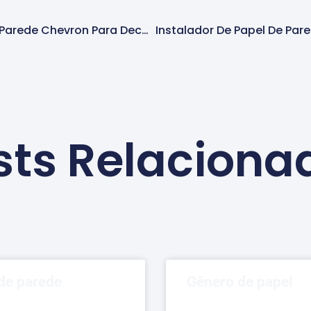
Instalador De Papel De Parede Chevron Para Decoração Em Alphaville
sts Relaciona
 de parede
Gênero de papel