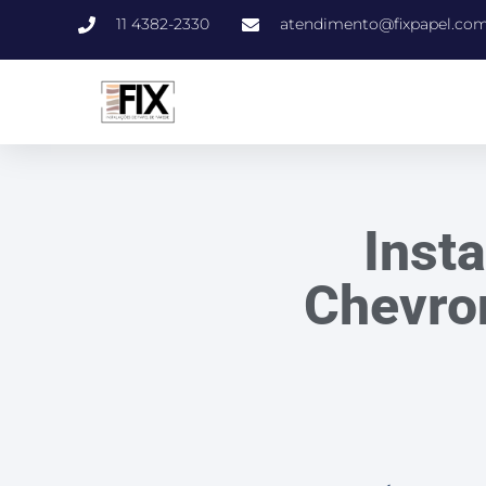
11 4382-2330
atendimento@fixpapel.com
Inst
Chevron