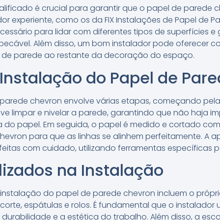
alificado é crucial para garantir que o papel de parede 
or experiente, como os da FIX Instalações de Papel de Pa
ssário para lidar com diferentes tipos de superfícies e 
pecável. Além disso, um bom instalador pode oferecer c
l de parede ao restante da decoração do espaço.
Instalação do Papel de Par
e parede chevron envolve várias etapas, começando pel
deve limpar e nivelar a parede, garantindo que não haja 
 do papel. Em seguida, o papel é medido e cortado com
evron para que as linhas se alinhem perfeitamente. A a
itas com cuidado, utilizando ferramentas específicas pa
ilizados na Instalação
a instalação do papel de parede chevron incluem o própr
orte, espátulas e rolos. É fundamental que o instalador u
 durabilidade e a estética do trabalho. Além disso, a esc