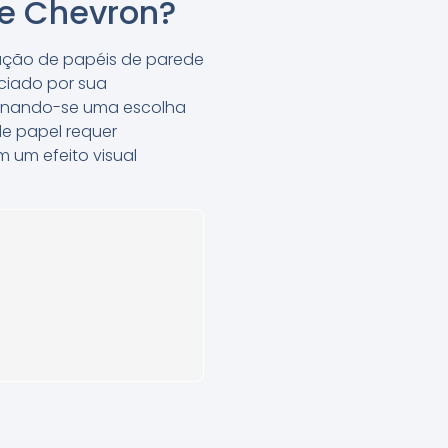
de Chevron?
cação de papéis de parede
ciado por sua
ornando-se uma escolha
de papel requer
m um efeito visual