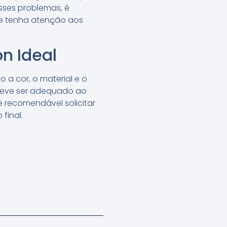
sses problemas, é
 e tenha atenção aos
n Ideal
 a cor, o material e o
 deve ser adequado ao
é recomendável solicitar
final.