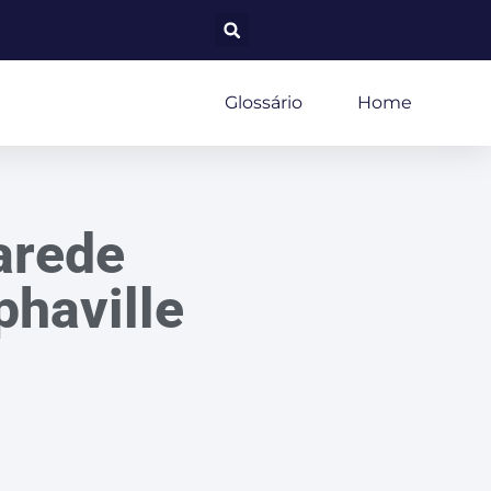
Glossário
Home
arede
phaville