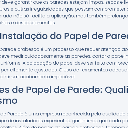
 deve garantir que as paredes estejam limpas, secas e liv
issuras e outras irregularidades que possam comprometer
rada não só facilita a aplicação, mas também prolonga a
olhas e descascamentos.
Instalação do Papel de Par
 parede arabesco é um processo que requer atenção aos
r deve medir cuidadosamente as paredes, cortar o papel 
 uniforme. A colocação do papel deve ser feita com prec
 perfeitamente ajustados. O uso de ferramentas adequa
garantir um acabamento impecável.
ões de Papel de Parede: Qual
ismo
el de Parede é uma empresa reconhecida pela qualidade 
pe de instaladores experientes, garantimos que cada p
detalhes. Além de papéis de parede arabescos, também 