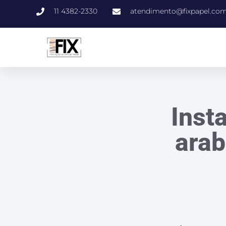
11 4382-2330
atendimento@fixpapel.com
Inst
arab