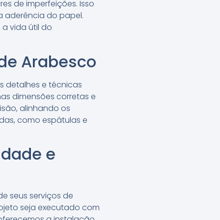
res de imperfeições. Isso
 a aderência do papel.
 vida útil do
ede Arabesco
 detalhes e técnicas
nas dimensões corretas e
isão, alinhando os
das, como espátulas e
idade e
de seus serviços de
rojeto seja executado com
oferecemos a instalação