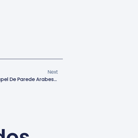
Next
Aplicador Profissional De Papel De Parede Arabesco Na Lapa
dos