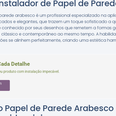
nstalador de Papel de Pare
 parede arabesco é um profissional especializado na apl
cados e elegantes, que trazem um toque sofisticado a q
é conhecido por seus desenhos que remetem a formas geo
 clássico e contemporâneo ao mesmo tempo. A habilidade
rões se alinhem perfeitamente, criando uma estética ha
Cada Detalhe
seu produto com instalação impecável.
m
do Papel de Parede Arabesc