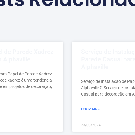
el de Parede Xadrez
Serviço de Instala
 Alphaville
Parede Casual par
Alphaville
om Papel de Parede Xadrez
rede xadrez é uma tendência
Serviço de Instalação de Pa
 em projetos de decoração,
Alphaville O Serviço de Inst
Casual para decoração em Alp
LER MAIS »
23/08/2024