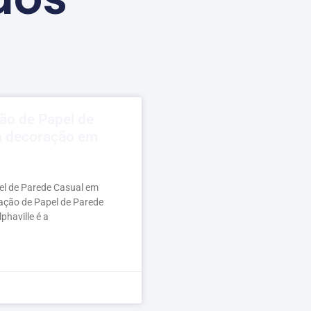
ção de Papel de
a decoração em
pel de Parede Casual em
alação de Papel de Parede
haville é a