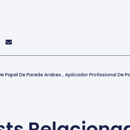
Serviço De Instalação De Papel De Parede Arabesco Em Áreas Comerciais Na Lapa
sts Relaciona