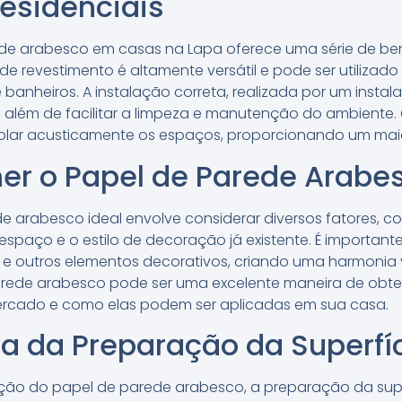
esidenciais
de arabesco em casas na Lapa oferece uma série de ben
o de revestimento é altamente versátil e pode ser utiliza
 banheiros. A instalação correta, realizada por um instal
a, além de facilitar a limpeza e manutenção do ambiente
olar acusticamente os espaços, proporcionando um maio
r o Papel de Parede Arabes
e arabesco ideal envolve considerar diversos fatores, 
spaço e o estilo de decoração já existente. É important
 outros elementos decorativos, criando uma harmonia v
arede arabesco pode ser uma excelente maneira de obter
ercado e como elas podem ser aplicadas em sua casa.
a da Preparação da Superfí
alação do papel de parede arabesco, a preparação da sup