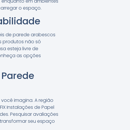
te, enquanto em ambientes
carregar o espaço.
abilidade
éis de parede arabescos
s produtos não só
 esteja livre de
conheça as opções
e Parede
 você imagina. A região
FIX Instalações de Papel
des. Pesquisar avaliações
a transformar seu espaço