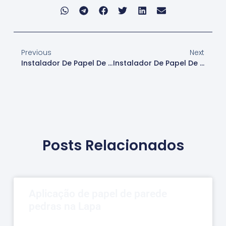
Previous
Next
Instalador De Papel De Parede Em Alphaville: Benefícios Para Decorações Comerciais E Residenciais
Instalador De Papel De Parede Em Alphaville: Dicas Para Escolher Entre Diferentes Tipos De Papel
Posts Relacionados
Aplicação de papel de parede
pedras na Lapa