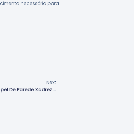
cimento necessário para
Next
Serviço De Instalação De Papel De Parede Xadrez Em São Paulo