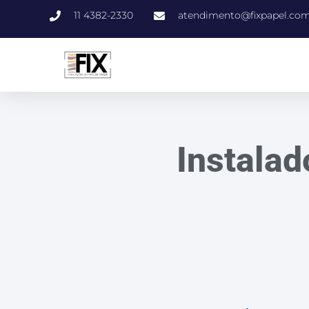
11 4382-2330
atendimento@fixpapel.com
Instalad