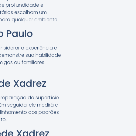
 de profundidade e
etários escolham um
para qualquer ambiente.
o Paulo
nsiderar a experiência e
 demonstre sua habilidade
igos ou familiares
ede Xadrez
reparação da superfície.
 Em seguida, ele medirá e
 alinhamento dos padrões
to.
ede Xadrez