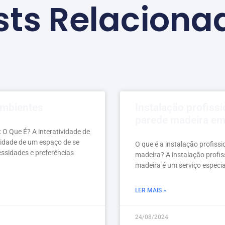
sts Relaciona
ambientes
Instalação profissi
parede madeira em
 O Que É? A interatividade de
cidade de um espaço de se
O que é a instalação profissi
ssidades e preferências
madeira? A instalação profis
madeira é um serviço especia
LER MAIS »
24/08/2024