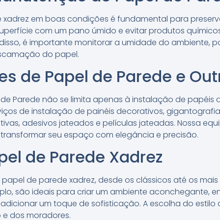
 xadrez em boas condições é fundamental para preserva
uperfície com um pano úmido e evitar produtos químico
m disso, é importante monitorar a umidade do ambiente, 
escamação do papel.
ões de Papel de Parede e Out
l de Parede não se limita apenas à instalação de papéis 
os de instalação de painéis decorativos, gigantografia
tivas, adesivos jateados e películas jateadas. Nossa equ
 transformar seu espaço com elegância e precisão.
apel de Parede Xadrez
de papel de parede xadrez, desde os clássicos até os ma
plo, são ideais para criar um ambiente aconchegante, e
cionar um toque de sofisticação. A escolha do estilo de
 e dos moradores.