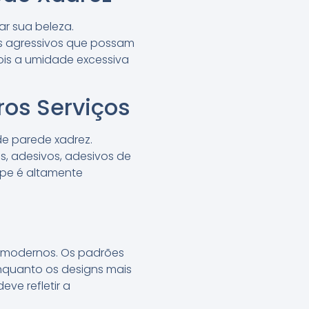
r sua beleza.
s agressivos que possam
pois a umidade excessiva
ros Serviços
de parede xadrez.
s, adesivos, adesivos de
ipe é altamente
is modernos. Os padrões
nquanto os designs mais
ve refletir a