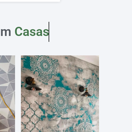
em
Casas