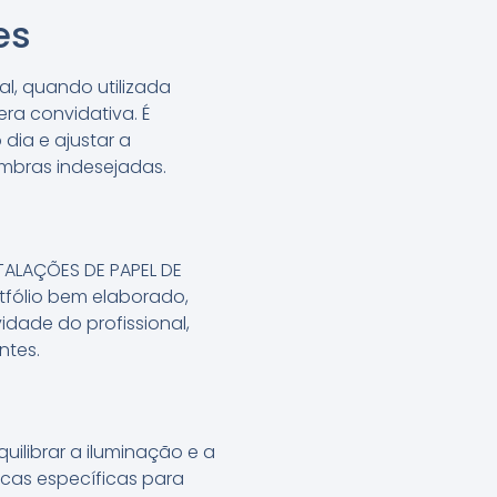
es
al, quando utilizada
ra convidativa. É
dia e ajustar a
mbras indesejadas.
STALAÇÕES DE PAPEL DE
rtfólio bem elaborado,
idade do profissional,
ntes.
ilibrar a iluminação e a
icas específicas para