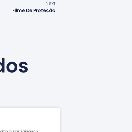
Next
Filme De Proteção
dos
ermo “valor agregado”