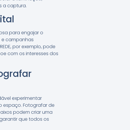
 a captura.
ital
iosa para engajar o
tes e campanhas
PAREDE, por exemplo, pode
soe com os interesses dos
ografar
dável experimentar
do espaço. Fotografar de
aixos podem criar uma
arantir que todos os