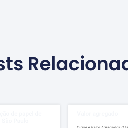
sts Relaciona
ação de papel de
Valor agregado
m São Paulo
O que é Valor Agregado? O t