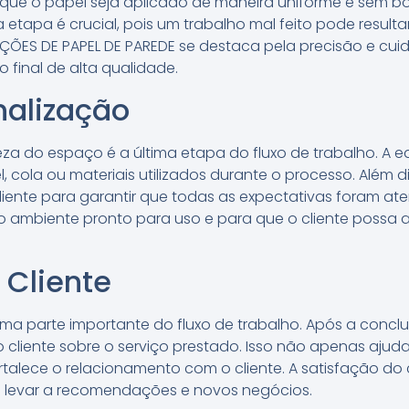
r que o papel seja aplicado de maneira uniforme e sem b
a etapa é crucial, pois um trabalho mal feito pode resu
TALAÇÕES DE PAPEL DE PAREDE se destaca pela precisão e cu
final de alta qualidade.
nalização
eza do espaço é a última etapa do fluxo de trabalho. A 
, cola ou materiais utilizados durante o processo. Além d
liente para garantir que todas as expectativas foram at
o ambiente pronto para uso e para que o cliente possa a
 Cliente
ma parte importante do fluxo de trabalho. Após a conclu
o cliente sobre o serviço prestado. Isso não apenas ajuda
alece o relacionamento com o cliente. A satisfação do c
 levar a recomendações e novos negócios.