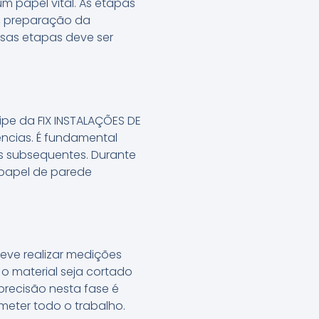
m papel vital. As etapas
e, preparação da
ssas etapas deve ser
uipe da FIX INSTALAÇÕES DE
ências. É fundamental
es subsequentes. Durante
 papel de parede
eve realizar medições
o material seja cortado
precisão nesta fase é
eter todo o trabalho.