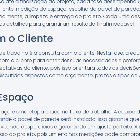
ço até a finalização do projeto, cada fase desempenha u
cliente, medição do espaço, escolha do papel de pared
, finalmente, a limpeza e entrega do projeto. Cada uma de
 detalhes para garantir um resultado final impecável.
 o Cliente
 de trabalho é a consulta com o cliente. Nesta fase, a eq
 com o cliente para entender suas necessidades e prefer
ctativas do cliente, pois isso orientará todas as decisõ
iscutidos aspectos como orçamento, prazos e tipos de
Espaço
ço é uma etapa crítica no fluxo de trabalho. A equipe d
nde o papel de parede será instalado. Isso garante que 
vitando desperdícios e garantindo um ajuste perfeito. A 
so do projeto, pois um erro nas medições pode comprom