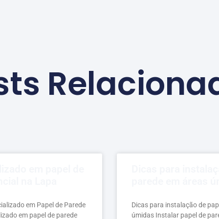
sts Relaciona
lizado em papel de
Dicas para instala
cial na Lapa
parede em áreas ú
cializado em Papel de Parede
Dicas para instalação de pap
lizado em papel de parede
úmidas Instalar papel de pa