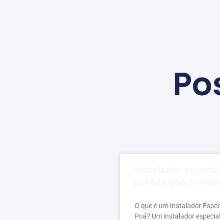
Po
Instalador especia
parede poá residen
O que é um Instalador Espe
Poá? Um instalador especia