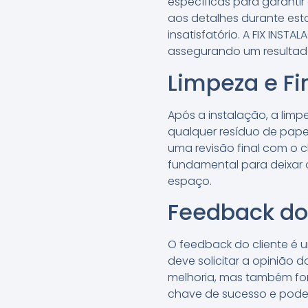
específicas para garanti
aos detalhes durante est
insatisfatório. A FIX INS
assegurando um resultado 
Limpeza e Fi
Após a instalação, a limp
qualquer resíduo de papel
uma revisão final com o c
fundamental para deixar 
espaço.
Feedback do
O feedback do cliente é u
deve solicitar a opinião d
melhoria, mas também fort
chave de sucesso e pode