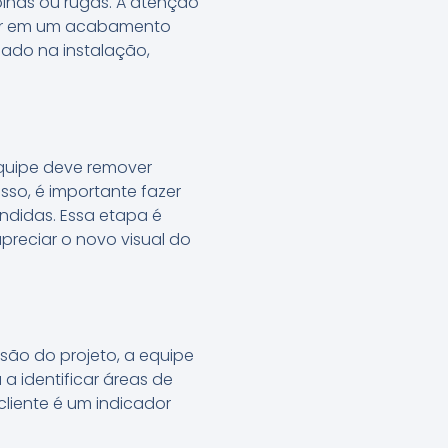
olhas ou rugas. A atenção
ltar em um acabamento
idado na instalação,
equipe deve remover
isso, é importante fazer
endidas. Essa etapa é
preciar o novo visual do
são do projeto, a equipe
 a identificar áreas de
liente é um indicador