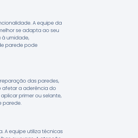
ncionalidade. A equipe da
 melhor se adapta ao seu
a à umidade,
 de parede pode
 e reparação das paredes,
e afetar a aderência do
plicar primer ou selante,
e parede.
 A equipe utiliza técnicas