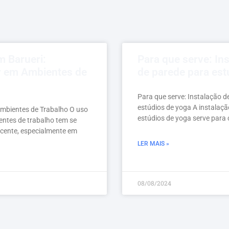
m Barueri:
Para que serve: In
r em Ambientes de
de parede para est
Para que serve: Instalação d
estúdios de yoga A instalaçã
Ambientes de Trabalho O uso
estúdios de yoga serve para 
entes de trabalho tem se
cente, especialmente em
LER MAIS »
08/08/2024