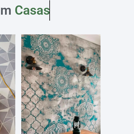
em
Casas