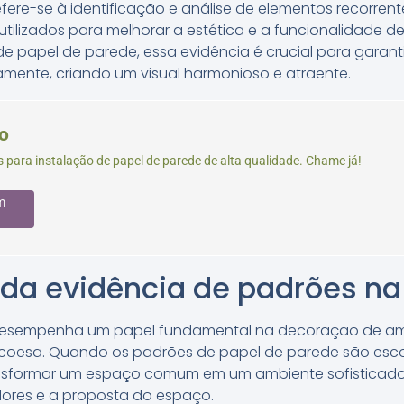
efere-se à identificação e análise de elementos recorre
tilizados para melhorar a estética e a funcionalidade 
e papel de parede, essa evidência é crucial para garant
amente, criando um visual harmonioso e atraente.
o
 para instalação de papel de parede de alta qualidade. Chame já!
m
 da evidência de padrões n
desempenha um papel fundamental na decoração de amb
al coesa. Quando os padrões de papel de parede são esc
nsformar um espaço comum em um ambiente sofisticado e
ores e a proposta do espaço.