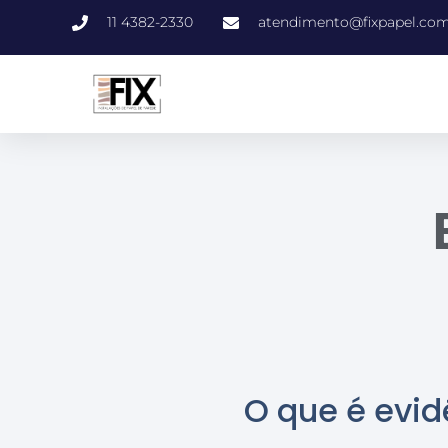
11 4382-2330
atendimento@fixpapel.com
O que é evid