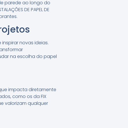
 de parede ao longo do
INSTALAÇÕES DE PAPEL DE
brantes.
rojetos
nspirar novas ideias.
ransformar
udar na escolha do papel
 que impacta diretamente
cados, como os da FIX
ue valorizam qualquer