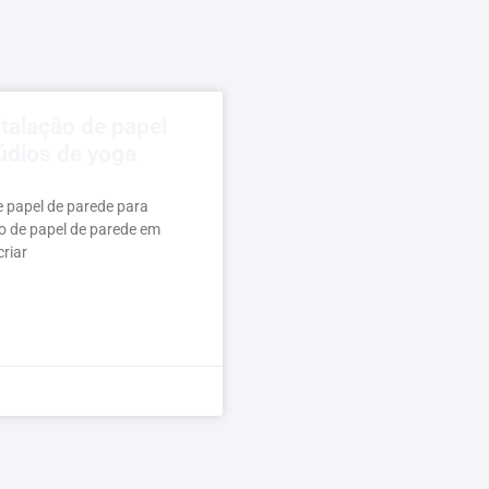
stalação de papel
údios de yoga
e papel de parede para
o de papel de parede em
criar