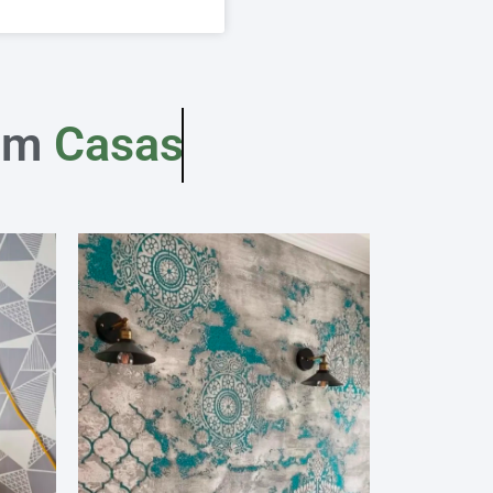
em
Casas