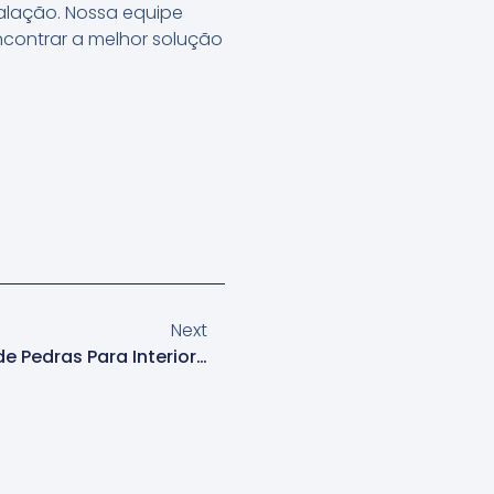
talação. Nossa equipe
ncontrar a melhor solução
Next
Aplicador De Papel De Parede Pedras Para Interiores Na Lapa