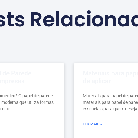
sts Relaciona
l de Parede
Materiais para pape
empresas
de aplicar
ométrico? O papel de parede
Materiais para papel de pared
 moderna que utiliza formas
materiais para papel de pared
biente
essenciais para quem deseja
LER MAIS »