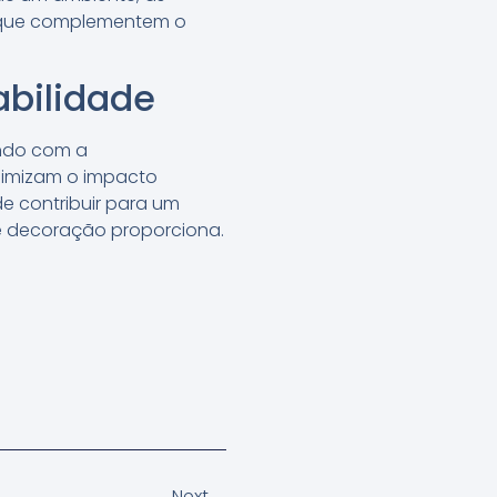
os que complementem o
abilidade
ando com a
inimizam o impacto
e contribuir para um
de decoração proporciona.
Next