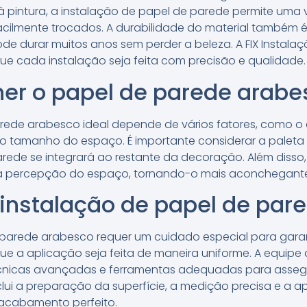
pintura, a instalação de papel de parede permite uma v
cilmente trocados. A durabilidade do material também é 
e durar muitos anos sem perder a beleza. A FIX Instalaç
que cada instalação seja feita com precisão e qualidade.
er o papel de parede arabes
rede arabesco ideal depende de vários fatores, como o
 o tamanho do espaço. É importante considerar a paleta 
ede se integrará ao restante da decoração. Além disso,
 a percepção do espaço, tornando-o mais aconchegante
 instalação de papel de par
 parede arabesco requer um cuidado especial para garan
e a aplicação seja feita de maneira uniforme. A equipe 
técnicas avançadas e ferramentas adequadas para asseg
clui a preparação da superfície, a medição precisa e a 
 acabamento perfeito.