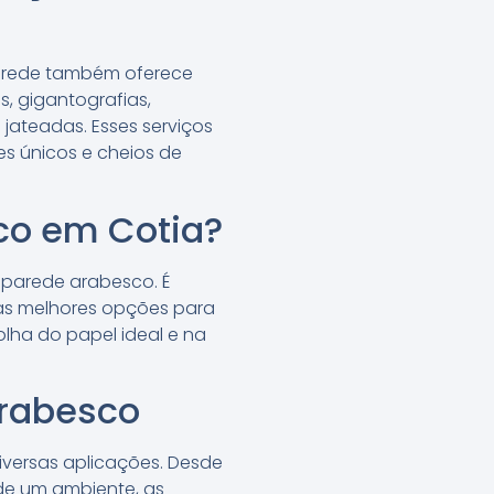
Parede também oferece
, gigantografias,
 jateadas. Esses serviços
s únicos e cheios de
co em Cotia?
 parede arabesco. É
 as melhores opções para
olha do papel ideal e na
arabesco
iversas aplicações. Desde
de um ambiente, as