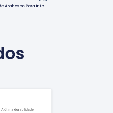
Aplicador De Papel De Parede Arabesco Para Interiores Em Cotia
dos
 A ótima durabilidade