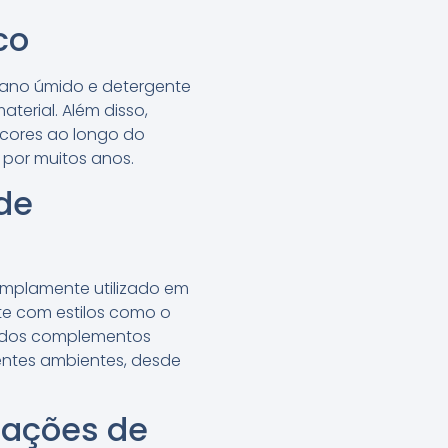
co
pano úmido e detergente
terial. Além disso,
 cores ao longo do
por muitos anos.
de
amplamente utilizado em
te com estilos como o
e dos complementos
rentes ambientes, desde
alações de