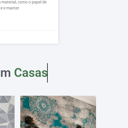
 material, como o papel de
te e manter
em
Casas