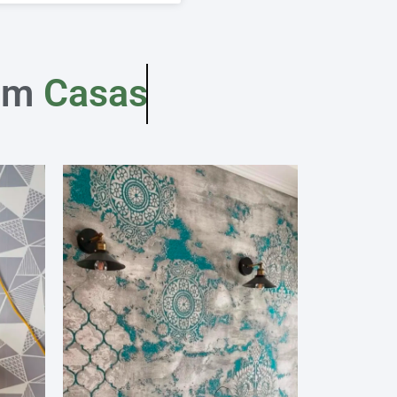
em
Casas