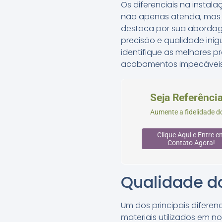
Os diferenciais na instal
não apenas atenda, mas su
destaca por sua abordag
precisão e qualidade ini
identifique as melhores p
acabamentos impecáveis
Seja Referênci
Aumente a fidelidade do
Clique Aqui e Entre e
Contato Agora!
Qualidade do
Um dos principais diferen
materiais utilizados em 