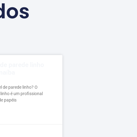
dos
 de parede linho
naíba
l de parede linho? O
linho é um profissional
de papéis