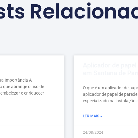
sts Relaciona
Aplicador de papel
em Santana de Par
ua Importância A
o que abrange o uso de
O que é um aplicador de pape
 embelezar e enriquecer
aplicador de papel de parede 
especializado na instalação 
LER MAIS »
24/08/2024