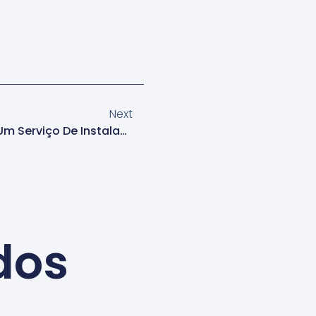
Next
Dicas Para Trabalhar Com Um Serviço De Instalação De Papel De Parede Em Alphaville
dos