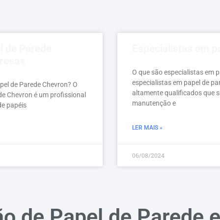
l de Parede
Especialistas em p
resas
O que são especialistas em 
especialistas em papel de pa
apel de Parede Chevron? O
altamente qualificados que s
de Chevron é um profissional
manutenção e
de papéis
LER MAIS »
06/08/2024
ão de Papel de Parede 