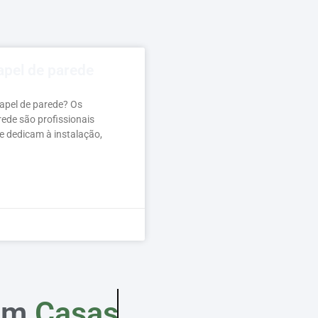
apel de parede
papel de parede? Os
rede são profissionais
e dedicam à instalação,
em
Casas