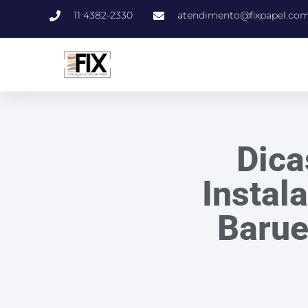
11 4382-2330
atendimento@fixpapel.com
Dica
Instal
Barue