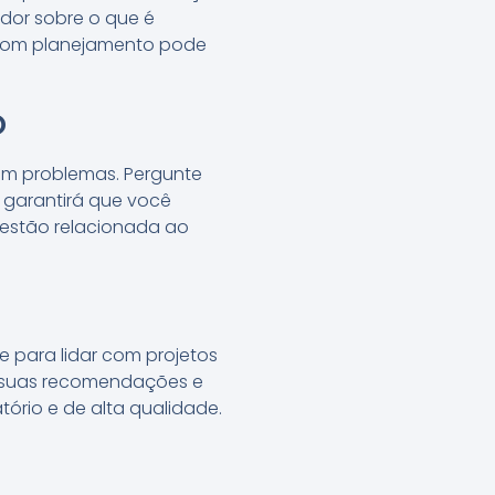
ador sobre o que é
m bom planejamento pode
o
jam problemas. Pergunte
o garantirá que você
uestão relacionada ao
de para lidar com projetos
r suas recomendações e
tório e de alta qualidade.