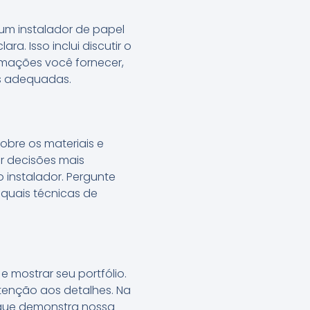
um instalador de papel
a. Isso inclui discutir o
rmações você fornecer,
es adequadas.
obre os materiais e
r decisões mais
instalador. Pergunte
quais técnicas de
 mostrar seu portfólio.
atenção aos detalhes. Na
o que demonstra nossa