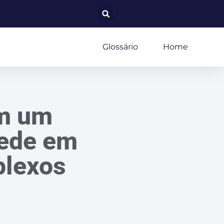
Glossário
Home
om um
rede em
plexos