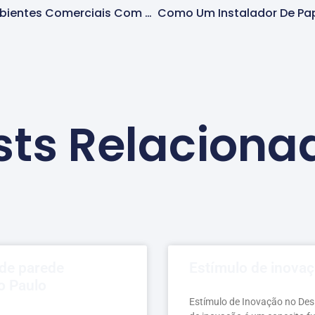
Como Transformar Ambientes Comerciais Com Papel De Parede Em Barueri
sts Relaciona
de parede
Estímulo de inova
o Paulo
Estímulo de Inovação no Desi