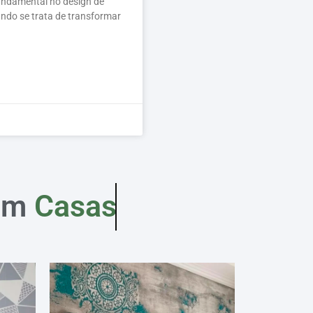
undamental no design de
ando se trata de transformar
em
Casas