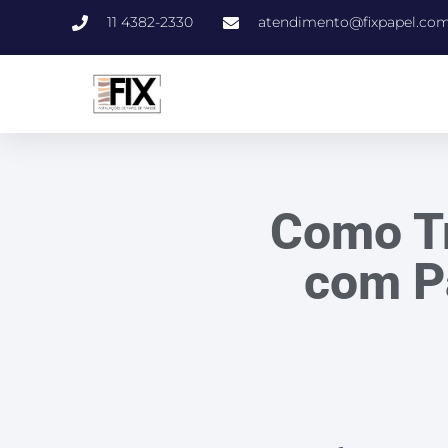
11 4382-2330
atendimento@fixpapel.com
Como T
com P