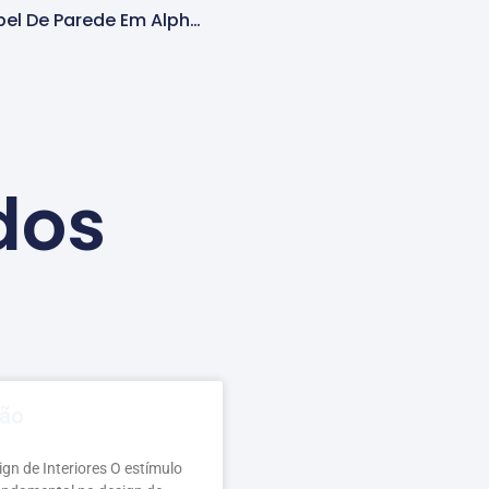
Como Um Instalador De Papel De Parede Em Alphaville Pode Ajudar Em Reformas De Grande Escala
dos
ção
gn de Interiores O estímulo