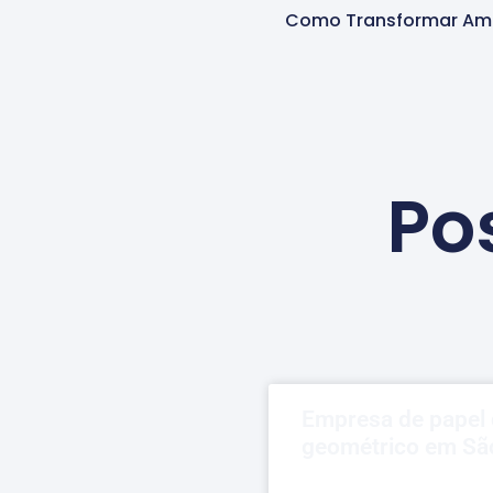
Po
Empresa de papel 
geométrico em Sã