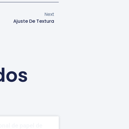
Next
Ajuste De Textura
dos
onal de papel de