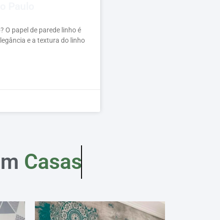
ão Paulo
? O papel de parede linho é
legância e a textura do linho
em
Casas