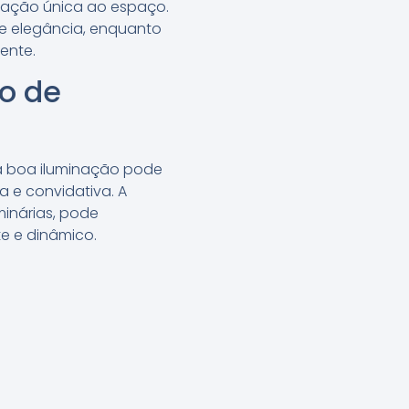
nsação única ao espaço.
e elegância, enquanto
ente.
o de
a boa iluminação pode
a e convidativa. A
minárias, pode
e e dinâmico.