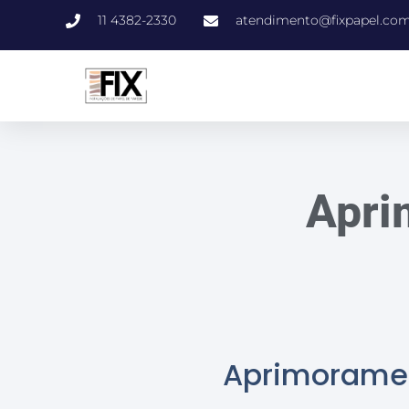
11 4382-2330
atendimento@fixpapel.com
Apri
Aprimoramen