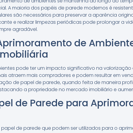
imoramento de ambientes se mantenha ao longo do tem
al. A maioria dos papéis de parede modernos é resistent
lares são necessários para preservar a aparência original
te e realizar limpezas periódicas pode prolongar a vida 
mpre agradável.
Aprimoramento de Ambient
Imobiliária
ntes pode ter um impacto significativo na valorização 
ais atraem mais compradores e podem resultar em vend
alação de papel de parede, quando feita de maneira profi
destacando a propriedade no mercado imobiliário e aumen
apel de Parede para Aprimo
 de papel de parede que podem ser utilizados para o apr