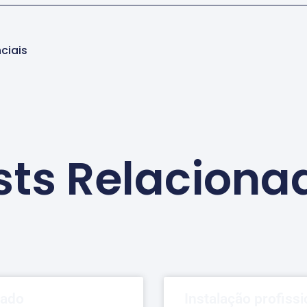
ciais
sts Relaciona
dado
Instalação profissi