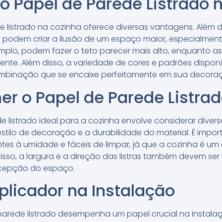
 Papel de Parede Listrado 
 listrado na cozinha oferece diversas vantagens. Além 
s podem criar a ilusão de um espaço maior, especialmen
 exemplo, podem fazer o teto parecer mais alto, enquanto 
ente. Além disso, a variedade de cores e padrões dispon
binação que se encaixe perfeitamente em sua decora
r o Papel de Parede Listrad
e listrado ideal para a cozinha envolve considerar diver
stilo de decoração e a durabilidade do material. É impor
ntes à umidade e fáceis de limpar, já que a cozinha é u
 disso, a largura e a direção das listras também devem se
rcepção do espaço.
plicador na Instalação
parede listrado desempenha um papel crucial na instalaç