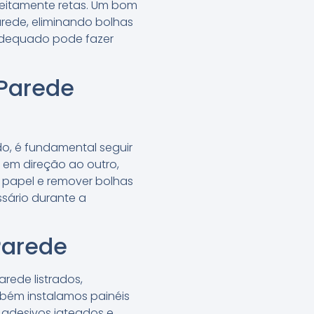
rfeitamente retas. Um bom
arede, eliminando bolhas
 adequado pode fazer
 Parede
do, é fundamental seguir
 em direção ao outro,
o papel e remover bolhas
ssário durante a
Parede
rede listrados,
mbém instalamos painéis
, adesivos jateados e