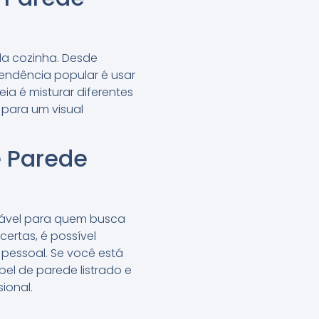
da cozinha. Desde
endência popular é usar
ia é misturar diferentes
 para um visual
e Parede
nsável para quem busca
ertas, é possível
 pessoal. Se você está
el de parede listrado e
ional.