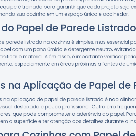
 equipe é treinada para garantir que cada projeto seja
ormando sua cozinha em um espaço único e acolhedor.
do Papel de Parede Listrado
 parede listrado na cozinha é simples, mas essencial pa
apel com um pano úmido e detergente neutro, evitando
ificar o material. Além disso, é importante verificar per
ento, especialmente em áreas próximas a fontes de umi
s na Aplicação de Papel de
na aplicação de papel de parede listrado é não alinhar 
visual desleixado e pouco profissional. Outro erro freque
gulares, que pode comprometer a aderência do papel. Para
m a superfície e ter atenção aos detalhes durante a in
 para Cozinhas com Papel de