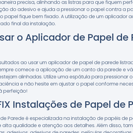
neira precisa, alinhando as listras para que fiquem pe
cação do adesivo e ajuda a pressionar o papel contra a p
o papel fique bem fixado. A utilização de um aplicador
ado final da instalação.
sar o Aplicador de Papel de
sultados ao usar um aplicador de papel de parede listra
 sempre comece a aplicação de um canto da parede e vá
 estejam alinhadas. Utilize uma espátula para pressionar 
paciência e não hesite em ajustar o papel conforme nece
à perfeição!
FIX Instalações de Papel de 
l de Parede é especializada na instalação de papéis de pa
 alta qualidade e atenção aos detalhes. Além disso, ta
as, adesivos, adesivos de paredes, películas decorativas